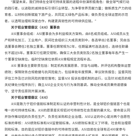
“展望未来，我们持续在全球可持续发展的进程中扮演积极角色：做全球气候行动
的践行者，以进取的减排目标引领行业转型，为净零世界贡献力量；做新质生产力的培
育者，以材料创新赋能下游产业，共同定义绿色产品标准；做负责任全球运营的示范
者，以透明治理和深度合作，构建更具韧性的可持续供应链。”
关于铝业管理倡议（ASI）董事会
ASI董事会组成：ASI董事会为多利益相关方架构，由8名成员组成。ASI成员从生
产和转化加工、工业用户、民间社会组织三大成员类别中，各选举出2名董事；另由当
选董事会聘任2名独立董事。董事任期常规为2年，任期届满可连选连任，连续任职最
长不超过6年。董事实行任期交错制，确保三大会员类别及2名独立董事每年各产生一
个董事空缺席位。临时空缺席位依照ASI章程规定流程补选。
ASI 董事会主要职责包括：制定机构发展愿景、宗旨与战略，并评估机构整体运营
绩效；保障财务合规稳健与抗风险能力，包括审批年度预算、审议财务报告；监督风险
评估工作及已识别风险的管控落地；监督ASI 投诉处理机制的运行，以及针对成员的相
关纪律处分程序执行；确立ASI企业文化与行为准则基调，推动全体成员秉持道德操
守、坚守责任原则开展决策。
关于铝业管理倡议（ASI）
ASI是致力于铝价值链标准制定和认证的非营利性计划，是全球铝价值链首个也是
唯一的可持续性标准。ASI的愿景是实现铝对可持续性社会贡献的最大化。使命是认同
并协作推动铝的负责任生产、负责任采购和企业治理。ASI认证的中心是对两个自愿性
标准的审核：ASI绩效标准和ASI监管链标准。ASI绩效标准定义了环境、社会和治理原
则和标准，目的是应对铝价值链中的可持续性议题。ASI目前在全球有近400家参与
者，分布在全球60多个国家和地区，包括有代表性的铝土矿开采、氧化铝精炼、铝冶