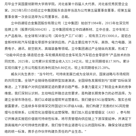
月毕业于英国曼彻斯特大学商学院。河北省第十四届人大代表、河北省优秀民营企业
家。2023年5月15日经过立中集团股东会选举当选为公司第五届董事会董事，经第五届
董事会第一次会议选举为公司董事长、总裁。
立中四通轻合金集团股份有限公司（立中集团）始创于1984年，2015年在深交所
挂牌上市（股票代码300428）。立中集团现有立中四通新材、立中合金、立中车轮三
大产品板块。在全球有58家公司（其中生产工厂43家），现有员工约13000人，是铝合
金新材料和汽车轻量化零部件全球供应商。产品主要应用于汽车、高铁、电力电器、消
费电子、通讯、航空航天、高端装备等领域。立中集团通过产业链纵向发展，形成了
“功能中间合金-铸造铝合金-车轮模具和铝合金车轮及汽车铝合金零部件”产品技术的协
同优势。2025年，公司累计实现营业收入321.24亿元，较上年同期增长17.90%，累计
实现归属于上市公司股东的净利润为8.86亿元，较上年同期增长25.28%。
臧永兴先生表示：“当今时代，可持续发展已成为全球共识、国家战略与市场规则
的共同交集。全球产业链绿色低碳转型加速演进。全国绿色发展规划与“双碳”目标纵深
推进，上下游客户对供应链碳足迹的要求日趋严格，多重力量定义了制造业未来的竞争
维度。我们深刻认识到，主动响应并融合这些要求，是构建长期竞争力的必然选择。为
建立全球市场信任，我们以卓越治理筑牢运营基石。我们健全ESG治理架构，落实合规
披露要求，已连续多年获得深交所国证ESG评级AA级。我们构建了完善的ESG风险管
理与合规体系，以规范化治理强化运营保障。我们加入铝业管理倡议（ASI），参与制
订并推进实施铝价值链可持续性标准，将尽责管理向供应链上下游深度延伸，并满足下
游高端用户对可持续性的要求。我们恪守商业道德与公认的国际标准，确保全球运营网
络的统一标准，携手合作伙伴构建负责任的产业生态。”