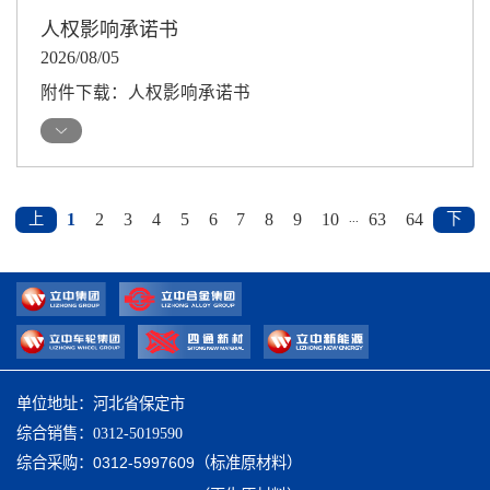
人权影响承诺书
2026/08/05
附件下载：人权影响承诺书
1
2
3
4
5
6
7
8
9
10
63
64
上
下
...
一
一
页
页
单位地址：河北省保定市
综合销售：0312-5019590
综合采购：
0312-5997609（标准原材料）