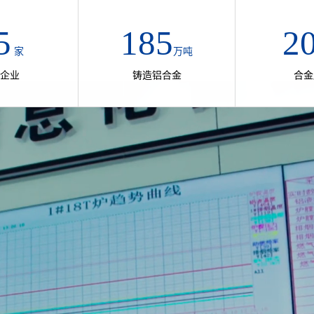
5
185
2
家
万吨
企业
铸造铝合金
合金