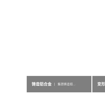
铸造铝合金
变
集团铸造铝合
金主要分再生
铝合金产品和
原生铝合金产
品。再生铝合
金产品主要有
ADC10、ADC