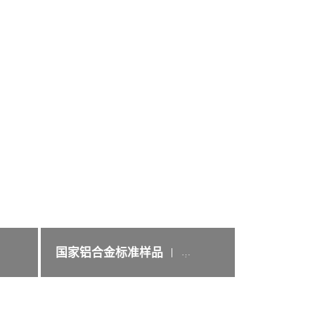
国家铝合金标准样品
立
中
集
团
采
用
半