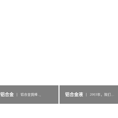
形铝合金
铝合金液
铝合金铸棒主
2003年，我们在
要有6系和7系
国内率先开发出
两大系列产
了半径60KM范
品，产品规格
围内铝合金液直
型号有20多
接供送技术，为
种，广泛应用
铝合金压铸件企
于航空航天、
业用户节约了大