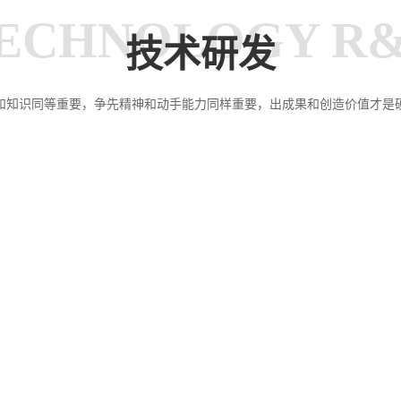
高铁、汽车、
量设备投资，减
特种行业等领
少了二次熔化金
ECHNOLOGY R
域。
属损耗，降低了
能源消耗和碳排
技术研发
放量。
和知识同等重要，争先精神和动手能力同样重要，出成果和创造价值才是
专利技术
PATENTED TECHNOLOGY