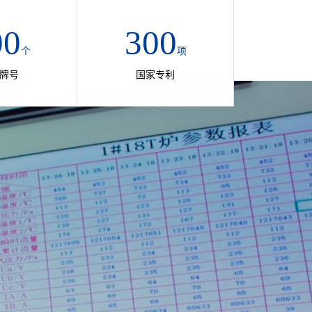
00
300
个
项
牌号
国家专利